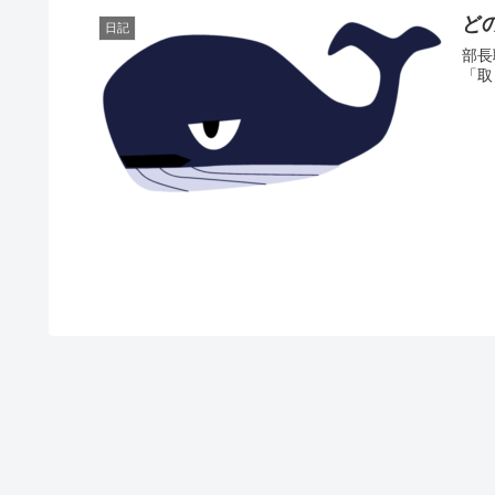
ど
日記
部長
「取