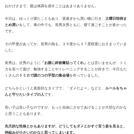
おかげさまで、親は体調を崩すことはあまりありません。
今日は、ゆっくり寝たこともあり、昼過ぎから買い物に行き、
土曜日恒例ま
とめ買い
をして、車の中でも、長男次男ともに、寝て過ごすことが多かった
です。
その甲斐があってか、長男の熱も、３９度から３７度程度におさまっていま
した。
長男は、次男のように
「お腹に絆創膏貼ってくれ」
とは言いませんが、トミ
カを並べて遊び、勉強することやトレーニングすることが好きで、今日もた
くさんの
トミカで謎のコの字型の集会場
を作っていました。
どちらかというと真面目なタイプで、「ダメだよー」などと、
ルールをちゃ
んと守りたいタイプの人
です。
良い子は良い子なのですが、もっと自由にさせてあげることが大切なのかな
と思うこともあります。
先天的な性格とかもありますが、どうしてもダメとかすぐ言う姿を見ると、
枠組みが小さいのかなと思ってしまいます。