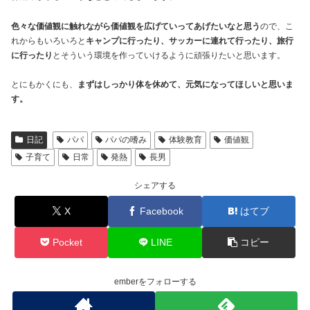
色々な価値観に触れながら価値観を広げていってあげたいなと思う
ので、こ
れからもいろいろと
キャンプに行ったり、サッカーに連れて行ったり、旅行
に行ったり
とそういう環境を作っていけるように頑張りたいと思います。
とにもかくにも、
まずはしっかり体を休めて、元気になってほしいと思いま
す。
日記
パパ
パパの嗜み
体験教育
価値観
子育て
日常
発熱
長男
シェアする
X
Facebook
はてブ
Pocket
LINE
コピー
emberをフォローする