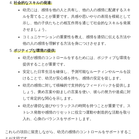
社会的なスキルの発達:
幼児には、感情を他の人と共有し、他の人の感情に配慮するスキ
ルを育てることが重要です。共感や思いやりの表現を模範として
示し、他の子供たちとの相互作用を通じて社会的なスキルを発展
させましょう。
コミュニケーションの重要性を教え、感情を適切に伝える方法や
他の人の感情を理解する方法を身につけさせます。
ポジティブな環境の提供:
幼児が感情のコントロールをするためには、ポジティブな環境を
提供することが重要です。
安定した日常生活を確保し、予測可能なルーティンやルールを設
けることで、幼児が安心感を持ち、感情の安定を促します。
幼児の感情に対して積極的で支持的なフィードバックを提供しま
しょう。褒め言葉や励ましの言葉を使い、彼らの努力や達成に対
して肯定的な関心を示します。
幼児が適切な遊びやリラックスの時間を持つことが重要です。ス
トレス発散や感情のリセットに役立つ運動や創造的な活動を取り
入れ、心身のバランスをサポートします。
これらの項目に留意しながら、幼児の感情のコントロールをサポートするこ
とが大切です。