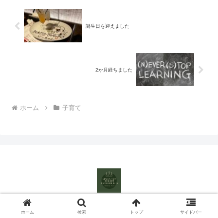
誕生日を迎えました
2か月経ちました
ホーム
子育て
© 2023 パパの嗜み.
ホーム
検索
トップ
サイドバー