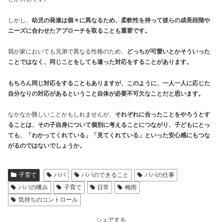
しかし、
幼児の発達は個々に異なるため、柔軟性を持って彼らの成長段階や
ニーズに合わせたアプローチを取ることも重要です。
我が家においても兄弟で異なる性格のため、
どっちが可愛いとかそういった
ことではなく、同じことをしても違った対応をすることがあります。
もちろん同じ対応をすることもありますが、このように、一人一人に応じた
自分なりの対応があるということ自体が必要不可欠なことだと思います。
なかなか難しいことかもしれませんが、
それぞれに合ったことをやろうとす
ることは、その子自身について個別に考えることにつながり、子どもにとっ
ても、「わかってくれている」「見てくれている」といった安心感にもつな
がるのではないでしょうか。
子育て
パパ
パパのできること
パパの仕事
パパの嗜み
子育て
日常
梅雨
気持ちのコントロール
シェアする