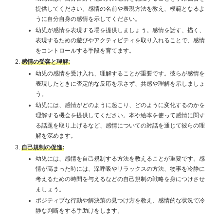
提供してください。感情の名前や表現方法を教え、模範となるよ
うに自分自身の感情を示してください。
幼児が感情を表現する場を提供しましょう。感情を話す、描く、
表現するための遊びやアクティビティを取り入れることで、感情
をコントロールする手段を育てます。
感情の受容と理解:
幼児の感情を受け入れ、理解することが重要です。彼らが感情を
表現したときに否定的な反応を示さず、共感や理解を示しましょ
う。
幼児には、感情がどのように起こり、どのように変化するのかを
理解する機会を提供してください。本や絵本を使って感情に関す
る話題を取り上げるなど、感情についての対話を通じて彼らの理
解を深めます。
自己規制の促進:
幼児には、感情を自己規制する方法を教えることが重要です。感
情が高まった時には、深呼吸やリラックスの方法、物事を冷静に
考えるための時間を与えるなどの自己規制の戦略を身につけさせ
ましょう。
ポジティブな行動や解決策の見つけ方を教え、感情的な状況で冷
静な判断をする手助けをします。