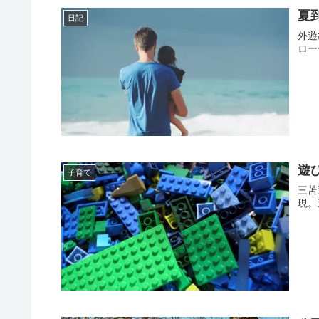
夏
日記
外遊
ロー
遊
子育て
三苫
現。