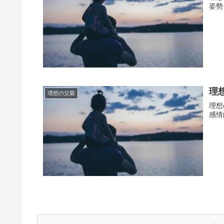
姿勢
理
理想の父親
理想
感情