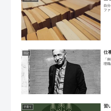
自分
ファ
仕
日記
「例
理職
習
子育て