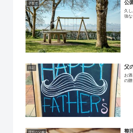
公
子育て
久し
強な
父
日記
お酒
の贈
整
理想の父親