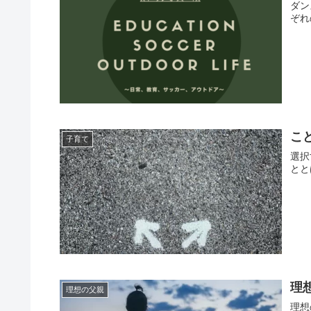
ダン
ぞれ
こ
子育て
選択
とと
理
理想の父親
理想