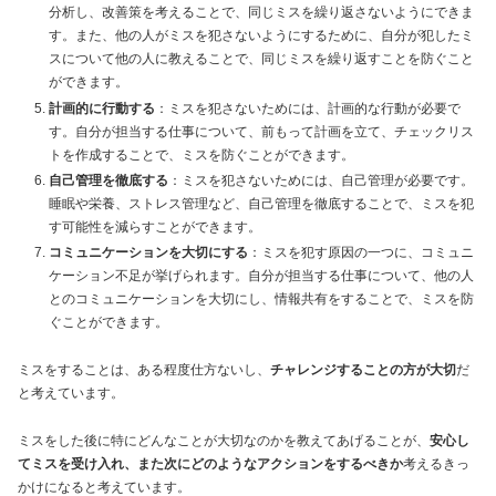
分析し、改善策を考えることで、同じミスを繰り返さないようにできま
す。また、他の人がミスを犯さないようにするために、自分が犯したミ
スについて他の人に教えることで、同じミスを繰り返すことを防ぐこと
ができます。
計画的に行動する
：ミスを犯さないためには、計画的な行動が必要で
す。自分が担当する仕事について、前もって計画を立て、チェックリス
トを作成することで、ミスを防ぐことができます。
自己管理を徹底する
：ミスを犯さないためには、自己管理が必要です。
睡眠や栄養、ストレス管理など、自己管理を徹底することで、ミスを犯
す可能性を減らすことができます。
コミュニケーションを大切にする
：ミスを犯す原因の一つに、コミュニ
ケーション不足が挙げられます。自分が担当する仕事について、他の人
とのコミュニケーションを大切にし、情報共有をすることで、ミスを防
ぐことができます。
ミスをすることは、ある程度仕方ないし、
チャレンジすることの方が大切
だ
と考えています。
ミスをした後に特にどんなことが大切なのかを教えてあげることが、
安心し
てミスを受け入れ、また次にどのようなアクションをするべきか
考えるきっ
かけになると考えています。