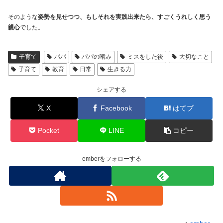
そのような
姿勢を見せつつ、もしそれを実践出来たら、すごくうれしく思う
親心
でした。
子育て
パパ
パパの嗜み
ミスをした後
大切なこと
子育て
教育
日常
生きる力
シェアする
X
Facebook
はてブ
Pocket
LINE
コピー
emberをフォローする