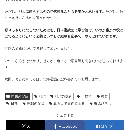
ただし、
他人に頼らずは今の時代頼ることも必要かと思います。
ただし、頼
りっきりになるのは違うのかなと。
頼りっきりにならないためにも、日々継続的に学び続け、いつか誰かの役に
立てるようにという姿勢といつしか結果も必要で、やりとげていきます。
理想の父親について考察してまいりました。
いつになるかはわかりませんが、色々とご意見等も聞きたいと思っておりま
す。
次回、まとめもしくは、北海道旅行記を書きたいと思います。
理想の父親
パパ
パパの嗜み
子育て
教育
日常
理想の父親
真面目で責任感ある
野原ひろし
シェアする
X
Facebook
はてブ