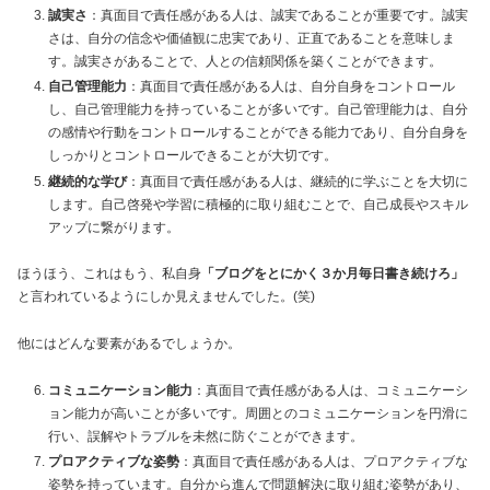
誠実さ
：真面目で責任感がある人は、誠実であることが重要です。誠実
さは、自分の信念や価値観に忠実であり、正直であることを意味しま
す。誠実さがあることで、人との信頼関係を築くことができます。
自己管理能力
：真面目で責任感がある人は、自分自身をコントロール
し、自己管理能力を持っていることが多いです。自己管理能力は、自分
の感情や行動をコントロールすることができる能力であり、自分自身を
しっかりとコントロールできることが大切です。
継続的な学び
：真面目で責任感がある人は、継続的に学ぶことを大切に
します。自己啓発や学習に積極的に取り組むことで、自己成長やスキル
アップに繋がります。
ほうほう、これはもう、私自身
「ブログをとにかく３か月毎日書き続けろ」
と言われているようにしか見えませんでした。(笑)
他にはどんな要素があるでしょうか。
コミュニケーション能力
：真面目で責任感がある人は、コミュニケーシ
ョン能力が高いことが多いです。周囲とのコミュニケーションを円滑に
行い、誤解やトラブルを未然に防ぐことができます。
プロアクティブな姿勢
：真面目で責任感がある人は、プロアクティブな
姿勢を持っています。自分から進んで問題解決に取り組む姿勢があり、