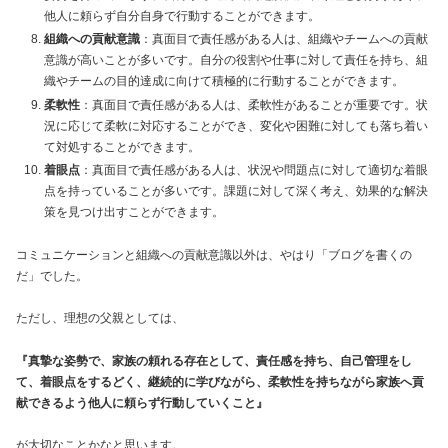
他人に頼らず自分自身で行動することができます。
組織への貢献意識
：真面目で責任感がある人は、組織やチームへの貢献
意識が高いことが多いです。自分の役割や仕事に対して責任を持ち、組
織やチームの目的達成に向けて積極的に行動することができます。
柔軟性
：真面目で責任感がある人は、柔軟性があることが重要です。状
況に応じて柔軟に対応することができ、変化や困難に対しても落ち着い
て対処することができます。
着眼点
：真面目で責任感がある人は、状況や問題点に対して適切な着眼
点を持っていることが多いです。課題に対して深く考え、効果的な解決
策を見つけ出すことができます。
コミュニケーションと組織への貢献意識以外は、やはり「ブログを書くの
だ」でした。
ただし、理想の父親としては、
『真摯な姿勢で、家族の頼れる存在として、責任感を持ち、自己管理をし
て、着眼点をするどく、継続的に学びながら、柔軟性を持ちながら家族へ貢
献できるよう他人に頼らず行動していくこと』
が大切なことかなと思います。