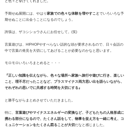
と色々と挙げてくれました。
予期せぬ展開には、やはり
家族での色々な体験を増やすこと
でいろいろな予
期せぬことに出会うことになるのでしょう。
誇張は、ザコシショウさんにお任せして。(笑)
言葉遊びは、HIPHOPやすべらない話的な頭が要求されるので、日々会話の
中で言葉の発見を大切にしてあげることが必要なのかなと思います。
モロモロいろいろまとめると・・・
『正しい知識を伝えながら、色々な場所へ家族へ旅行や遊びに行き、楽しい
こと、理不尽だったことなど、プラスマイナス両方思い出を語らいながら、
それぞれの思いでに共感する時間を大切にする』
と勝手ながらまとめさせていただきました。
特に、
言葉遊びやマイナスエネルギーの変換など、子どもたちの人格形成に
携わる部分になるので、たくさん話をして、物事を捉え方を一緒に考え、コ
ミュニケーションをたくさん図ることが大切
だなと感じました。