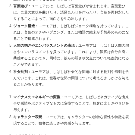
言葉遊び
：ユーモアには、しばしば言葉遊びが含まれます。言葉遊び
は、言葉の意味を曲げたり、語呂合わせを作ったり、言葉を再解釈した
りすることによって、面白さを生み出します。
ジョーク構造
：ユーモアは、しばしばジョーク構造を持っています。こ
れは、言葉のオチやハプニング、または物語の結末が予想外のものにな
ることで構成されます。
人間の弱さやエンバラスメントの表現
：ユーモアは、しばしば人間の弱
さやエンバラスメントを扱っています。これにより、観客は自分自身に
共感することができ、同時に、彼らの弱さや欠点について軽蔑的になる
ことができます。
社会批判
：ユーモアは、しばしば社会的な問題に対する批判や風刺を含
んでいます。これは、観客が世間の問題について考えるきっかけを与え
ることがあります。
マイナスのエネルギーの変換
：ユーモアは、しばしばネガティブな出来
事や感情をポジティブなものに変換することで、観客に楽しさや喜びを
与えます。
キャラクター表現
：ユーモアは、キャラクターの独特な個性や特徴を表
現することで、観客に楽しさや共感を与えます。