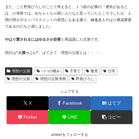
また、こと野原ひろしのことで考えると、１つ前の記事の「勇気があると
は」の考察では、めちゃくちゃ固い人だなと思っていたところでしたが、人
間の弱さやエンバラスメントの表現にもある通り、
ゆるさ
もやはり構成要素
であるのだなと感じました。
やはり愛されるにはゆるさが必要
と再認識した次第です。
明日は
“人懐っこい”
。はてさて、理想の父親とは・・・。
理想の父親
パパの嗜み
子育て
教育
日常
理想の父親
理想の父親考察
野原ひろし
シェアする
X
Facebook
はてブ
Pocket
LINE
コピー
emberをフォローする